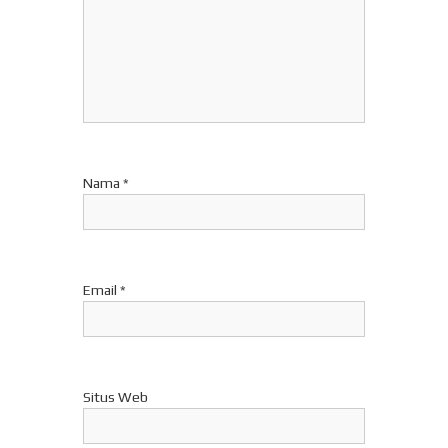
p
o
s
Nama
*
Email
*
Situs Web