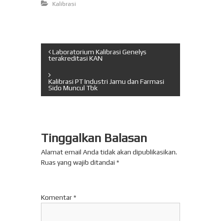
Kalibrasi
N
Laboratorium Kalibrasi Genelys
terakreditasi KAN
a
Kalibrasi PT Industri Jamu dan Farmasi
Sido Muncul Tbk
v
i
Tinggalkan Balasan
g
Alamat email Anda tidak akan dipublikasikan.
a
Ruas yang wajib ditandai
*
s
Komentar
*
i