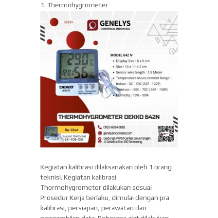
1. Thermohygrometer
d
r
Q
o
u
n
a
e
l
i
s
t
i
y
a
Kegiatan kalibrasi dilaksanakan oleh 1 orang
teknisi. Kegiatan kalibrasi
Thermohygrometer dilakukan sesuai
Prosedur Kerja berlaku, dimulai dengan pra
kalibrasi, persiapan, perawatan dan
pengambilan data. Beberapa alat dilakukan