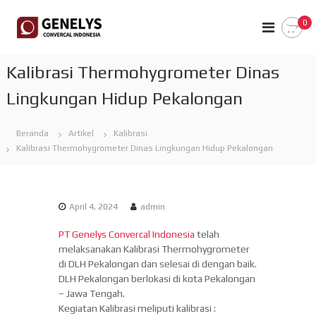
L
G
o
N
0
e
n
e
v
c
n
e
a
Kalibrasi Thermohygrometer Dinas
e
r
t
S
l
Lingkungan Hidup Pekalongan
k
t
y
e
o
s
p
k
Beranda
Artikel
Kalibrasi
L
C
o
e
Kalibrasi Thermohygrometer Dinas Lingkungan Hidup Pekalongan
n
o
a
t
n
r
e
n
v
n
i
e
April 4, 2024
admin
n
r
g
PT Genelys Convercal Indonesia
telah
S
c
melaksanakan Kalibrasi Thermohygrometer
h
a
o
di DLH Pekalongan dan selesai di dengan baik.
l
w
DLH Pekalongan berlokasi di kota Pekalongan
Y
I
– Jawa Tengah.
o
Kegiatan Kalibrasi meliputi kalibrasi :
n
u