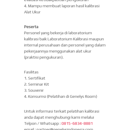
4. Mampu membuat laporan hasil kalibrasi
Alat Ukur
Peserta
Personel yang bekerja di laboratorium
kalibrasi baik Laboratorium Kalibrasi maupun
internal perusahaan dan personel yang dalam
pekerjaannya menggunakan alat ukur
(praktisi pengukuran).
Fasilitas
1. Sertifikat
2. Seminar Kit
3. Souvenir
4. Konsumsi (Pelatihan di Genelys Room)
Untuk informasi terkait pelatihan kalibrasi
anda dapat menghubungi kami melalui
Telpon / Whatsapp :
0815-6834-8881
email : partner@genelysindonesia.com