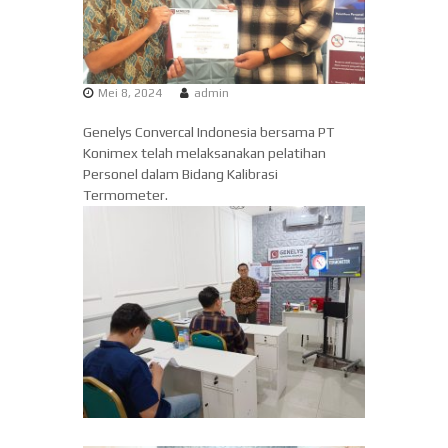
d
r
Q
o
u
n
a
e
l
Mei 8, 2024
admin
i
s
t
Genelys Convercal Indonesia bersama PT
i
y
Konimex telah melaksanakan pelatihan
a
Personel dalam Bidang Kalibrasi
Termometer.