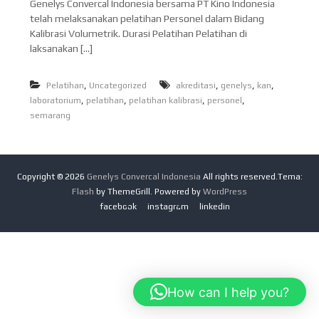
Genelys Convercal Indonesia bersama PT Kino Indonesia
d
r
telah melaksanakan pelatihan Personel dalam Bidang
Q
o
Kalibrasi Volumetrik. Durasi Pelatihan Pelatihan di
u
n
a
laksanakan […]
e
l
i
s
,
,
,
,
Pelatihan
Uncategorized
akreditasi
genelys
kan
t
i
y
,
,
,
,
laboratorium
pelatihan
pelatihan kalibrasi
personel
a
semarang
Copyright © 2026
Genelys Convercal Indonesia
All rights reserved.Tema:
Flash
by ThemeGrill. Powered by
WordPress
facebook
instagram
linkedin
How can I help you?