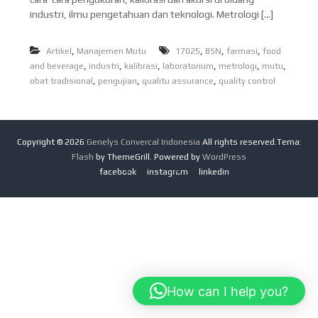
a
d
r
P
industri, ilmu pengetahuan dan teknologi. Metrologi […]
Q
o
e
u
n
n
a
,
,
,
,
Artikel
Manajemen Mutu
17025
BSN
farmasi
g
food
e
l
a
,
,
,
,
,
,
and beverage
industri
kalibrasi
laboratorium
metrologi
mutu
i
s
n
,
,
,
obat tradisional
pengujian
qualitu assurance
quality control
t
t
i
y
a
a
r
M
e
Copyright © 2026
Genelys Convercal Indonesia
All rights reserved.Tema:
t
Flash
by ThemeGrill. Powered by
WordPress
r
facebook
instagram
linkedin
o
l
o
g
i
How can I help you?