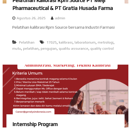
Pelatihan Kalibrasi Rpm Source PT Meiji
Pharmaceutical & PT Gratia Husada Farma
Agustus 26, 2025
admin
Pelatihan kalibrasi Rpm Source bersama Industri Farmasi
,
,
,
,
Pelatihan
17025
kalibrasi
laboratorium
metrologi
,
,
,
,
mutu
pelatihan
pengujian
qualitu assurance
quality control
Internship Program