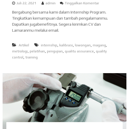
p
Juli 22, 2021
admin
Tinggalkan Komentar
a
Bergabung bersama kami dalam Internship Program.
d
Tingkatkan kemampuan dan tambah pengalamanmu.
a
I
Dapatkan jugabenefitnya. Segera kirimkan CV dan
n
Lamaranmu melalui email.
t
e
r
,
,
,
,
Artikel
internship
kalibrasi
lowongan
magang
n
,
,
,
,
metrologi
pelatihan
pengujian
qualitu assurance
quality
s
,
control
training
h
i
p
P
r
o
g
r
a
m