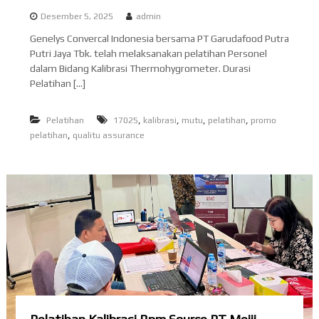
d
r
Desember 5, 2025
admin
Q
o
u
Genelys Convercal Indonesia bersama PT Garudafood Putra
n
a
Putri Jaya Tbk. telah melaksanakan pelatihan Personel
e
l
dalam Bidang Kalibrasi Thermohygrometer. Durasi
i
s
Pelatihan […]
t
i
y
a
,
,
,
,
Pelatihan
17025
kalibrasi
mutu
pelatihan
promo
,
pelatihan
qualitu assurance